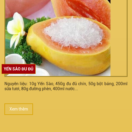
YẾN SÀO ĐU ĐỦ
Nguyên liệu: 10g Yến Sào, 450g đu đủ chín, 50g bột báng, 200ml
sữa tươi, 80g đường phèn, 400ml nước...
Xem thêm