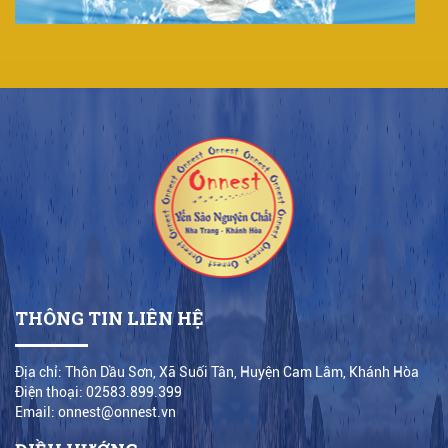
THÔNG TIN LIÊN HỆ
Địa chỉ: Thôn Dầu Sơn, Xã Suối Tân, Huyện Cam Lâm, Khánh Hòa
Điện thoại: 02583.899.399
Email: onnest@onnest.vn