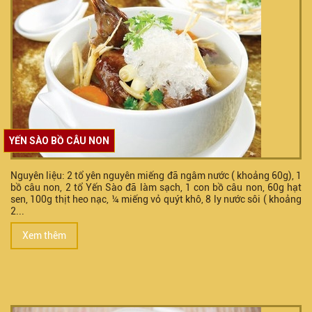
YẾN SÀO BỒ CÂU NON
Nguyên liệu: 2 tổ yên nguyên miếng đã ngâm nước ( khoảng 60g), 1
bồ câu non, 2 tổ Yến Sào đã làm sạch, 1 con bồ câu non, 60g hạt
sen, 100g thịt heo nạc, ¼ miếng vỏ quýt khô, 8 ly nước sôi ( khoảng
2...
Xem thêm